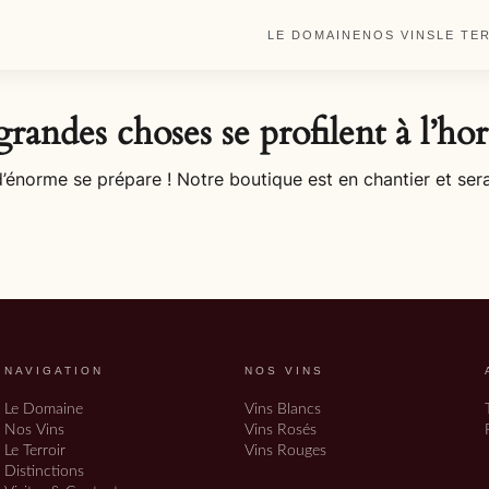
LE DOMAINE
NOS VINS
LE TE
randes choses se profilent à l’ho
énorme se prépare ! Notre boutique est en chantier et sera
NAVIGATION
NOS VINS
Le Domaine
Vins Blancs
Nos Vins
Vins Rosés
Le Terroir
Vins Rouges
Distinctions