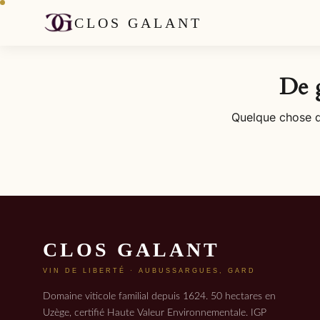
CLOS GALANT
De g
Quelque chose d’
CLOS GALANT
VIN DE LIBERTÉ · AUBUSSARGUES, GARD
Domaine viticole familial depuis 1624. 50 hectares en
Uzège, certifié Haute Valeur Environnementale. IGP