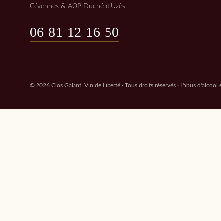
Cévennes & AOP Duché d'Uzès.
06 81 12 16 50
© 2026 Clos Galant, Vin de Liberté · Tous droits réservés · L'abus d'alcool