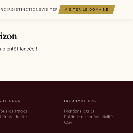
RROIR
DISTINCTIONS
VISITER
VISITER LE DOMAINE
rizon
 bientôt lancée !
ARTICLES
INFORMATIONS
Tous les articles
Mentions légales
Refonte du site
Politique de confidentialité
CGV