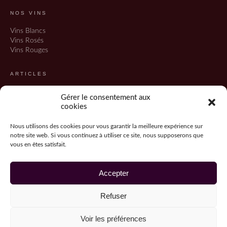
NOS VINS
Vins Blancs
Vins Rosés
Vins Rouges
ARTICLES
Tous les articles
Gérer le consentement aux
Refonte du site
cookies
INFORMATIONS
Nous utilisons des cookies pour vous garantir la meilleure expérience sur
notre site web. Si vous continuez à utiliser ce site, nous supposerons que
Mentions légales
vous en êtes satisfait.
Politique de confidentialité
CGV
Accepter
Refuser
© 2026 Clos Galant, Vin de Liberté · Tous droits réservés · L'abus d'alcool est
Voir les préférences
dangereux pour la santé.
CERTIFICATION HVE