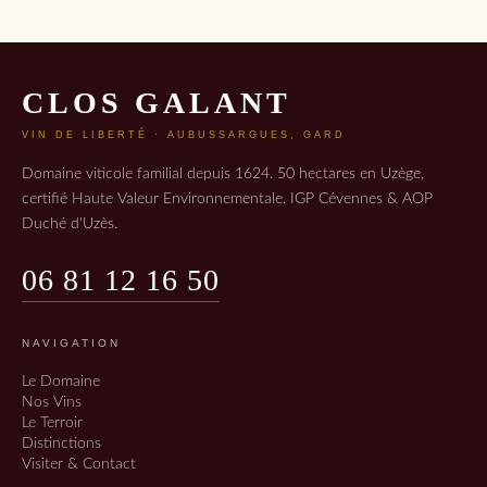
CLOS GALANT
VIN DE LIBERTÉ · AUBUSSARGUES, GARD
Domaine viticole familial depuis 1624. 50 hectares en Uzège,
certifié Haute Valeur Environnementale. IGP Cévennes & AOP
Duché d'Uzès.
06 81 12 16 50
NAVIGATION
Le Domaine
Nos Vins
Le Terroir
Distinctions
Visiter & Contact