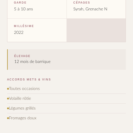
GARDE
CÉPAGES
5 à 10 ans
Syrah, Grenache N
MILLÉSIME
2022
ÉLEVAGE
12 mois de barrique
ACCORDS METS & VINS
Toutes occasions
Volaille rôtie
Légumes grillés
Fromages doux