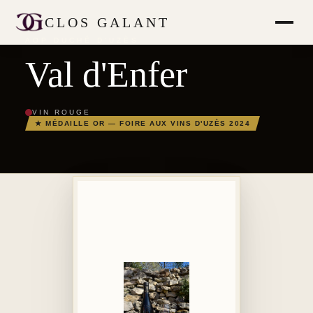
CLOS GALANT
AOP DUCHÉ D'UZÈS
Val d'Enfer
VIN ROUGE
★ MÉDAILLE OR — FOIRE AUX VINS D'UZÈS 2024