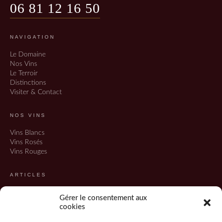
06 81 12 16 50
NAVIGATION
Le Domaine
Nos Vins
Le Terroir
Distinctions
Visiter & Contact
NOS VINS
Vins Blancs
Vins Rosés
Vins Rouges
ARTICLES
Tous les articles
Gérer le consentement aux
Refonte du site
cookies