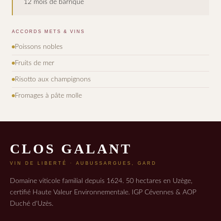
12 mois de barrique
ACCORDS METS & VINS
Poissons nobles
Fruits de mer
Risotto aux champignons
Fromages à pâte molle
CLOS GALANT
VIN DE LIBERTÉ · AUBUSSARGUES, GARD
Domaine viticole familial depuis 1624. 50 hectares en Uzège,
certifié Haute Valeur Environnementale. IGP Cévennes & AOP
Duché d'Uzès.