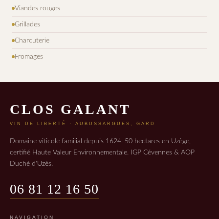
Viandes rouges
Grillades
Charcuterie
Fromages
CLOS GALANT
VIN DE LIBERTÉ · AUBUSSARGUES, GARD
Domaine viticole familial depuis 1624. 50 hectares en Uzège,
certifié Haute Valeur Environnementale. IGP Cévennes & AOP
Duché d'Uzès.
06 81 12 16 50
NAVIGATION