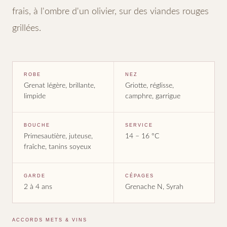
frais, à l'ombre d'un olivier, sur des viandes rouges
grillées.
ROBE
NEZ
Grenat légère, brillante,
Griotte, réglisse,
limpide
camphre, garrigue
BOUCHE
SERVICE
Primesautière, juteuse,
14 – 16 °C
fraîche, tanins soyeux
GARDE
CÉPAGES
2 à 4 ans
Grenache N, Syrah
ACCORDS METS & VINS